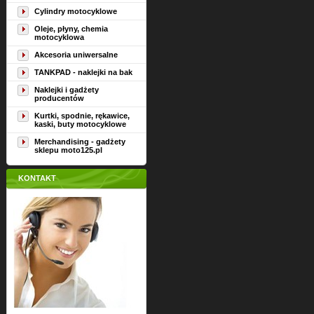
Cylindry motocyklowe
Oleje, płyny, chemia
motocyklowa
Akcesoria uniwersalne
TANKPAD - naklejki na bak
Naklejki i gadżety
producentów
Kurtki, spodnie, rękawice,
kaski, buty motocyklowe
Merchandising - gadżety
sklepu moto125.pl
KONTAKT