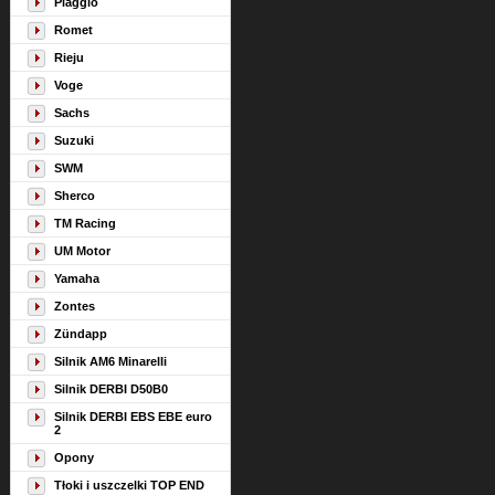
Piaggio
Romet
Rieju
Voge
Sachs
Suzuki
SWM
Sherco
TM Racing
UM Motor
Yamaha
Zontes
Zündapp
Silnik AM6 Minarelli
Silnik DERBI D50B0
Silnik DERBI EBS EBE euro
2
Opony
Tłoki i uszczelki TOP END