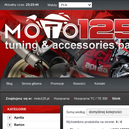
Aktualny czas:
23:23:45
Waluty:
Blog
Strona główna
Promocje
Nowości
Kontakt
Znajdujesz się w:
moto125.pl
»
Husqvarna
»
Husqvarna TC / TE 300
»
Silnik
KATEGORIE
Sortuj według:
Aprilia
Wyświetlono produktów na stronie:
4
/
4
Barton