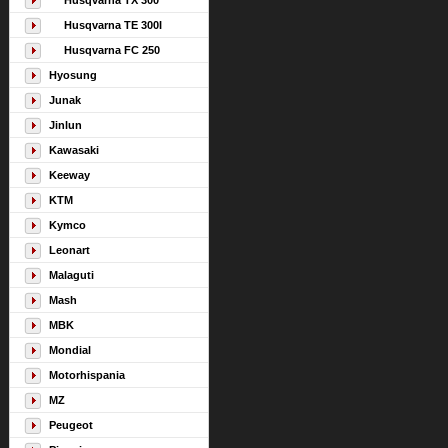
Husqvarna TX 300
Husqvarna TE 300I
Husqvarna FC 250
Hyosung
Junak
Jinlun
Kawasaki
Keeway
KTM
Kymco
Leonart
Malaguti
Mash
MBK
Mondial
Motorhispania
MZ
Peugeot