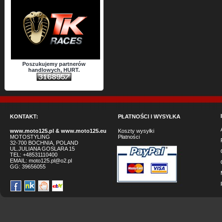
Poszukujemy partnerów
handlowych, HURT.
KONTAKT:
PŁATNOŚCI I WYSYŁKA
www.moto125.pl
&
www.moto125.eu
Koszty wysyłki
MOTOSTYLING
Płatności
32-700 BOCHNIA, POLAND
UL.JULIANA GOSLARA 15
TEL: +48531110400
EMAIL:
moto125.pl@o2.pl
GG:
39656055