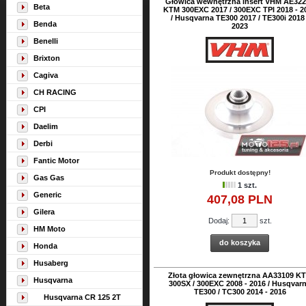
Głowica wewnętrzna insert VHM AE32
Beta
KTM 300EXC 2017 / 300EXC TPI 2018 - 2
/ Husqvarna TE300 2017 / TE300i 2018 
Benda
2023
Benelli
Brixton
Cagiva
CH RACING
CPI
Daelim
Derbi
Fantic Motor
Produkt dostępny!
Gas Gas
1 szt.
Generic
407,
08
PLN
Gilera
Dodaj:
szt.
HM Moto
do koszyka
Honda
Husaberg
Złota głowica zewnętrzna AA33109 K
Husqvarna
300SX / 300EXC 2008 - 2016 / Husqvar
TE300 / TC300 2014 - 2016
Husqvarna CR 125 2T