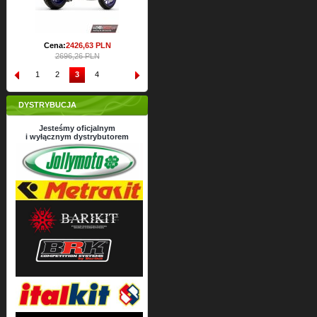
Cena:
2426,
63
PLN
2696,26 PLN
1
2
3
4
DYSTRYBUCJA
Jesteśmy oficjalnym
i wyłącznym dystrybutorem