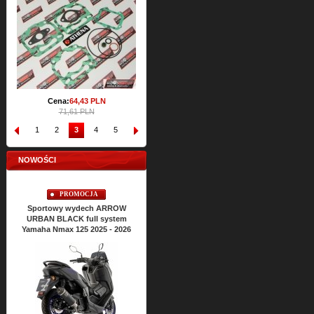
Cena:
157,
66
PLN
175,15 PLN
Cena:
64,
43
PLN
71,61 PLN
1
2
3
4
5
6
7
8
9
10
NOWOŚCI
PROMOCJA
PROMOCJA
Sportowy wydech ARROW
Sportowy wydech ARROW
URBAN BLACK full system
URBAN BLACK full system
Yamaha Nmax 125 2025 - 2026
Yamaha Xmax 125 2025 - 2026
Cena:
2426,
63
PLN
2696,26 PLN