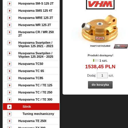
Husqvarna SM-S 125 2T
Husqvarna SMS 125 4T
Husqvarna WRE 125 2T
Husqvarna WR 125 2T
Husqvarna CR / WR 250
2T
Husqvarna Svartpilen /
Vitpilen 125 2021 - 2023
Husqvarna Svartpilen /
Produkt dostępny!
Vitpilen 125 2024 - 2025
1 szt.
Husqvarna TC50
1538,
45
PLN
Husqvarna TC 65
Dodaj:
szt.
Husqvarna TC85
do koszyka
Husqvarna TC / TE 125
Husqvarna TC / TE 250
Husqvarna TC / TE 300
Silnik
Tuning mechaniczny
Husqvarna TE 250I