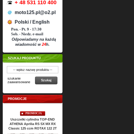
+ 48 531 110 400
moto125.pl@o2.pl
Polski / English
Pon. - Pt. 9 - 17:30
Sob. - Niedz. e-mail
Odpowiadamy na każdą
wiadomość w
24
h.
SZUKAJ PRODUKTU
szukanie
Szukaj
zaawansowane
PROMOCJE
PROMOCJA
PROMOCJA
Uszczelki cylindra TOP-END
Uszczelki silnika ATHENA Aprilia
Usz
ATHENA Aprilia RS SX MX RX
RS SX MX RX Classic 125 ccm
Classic 125 ccm ROTAX 122 2T
ROTAX 122 2T