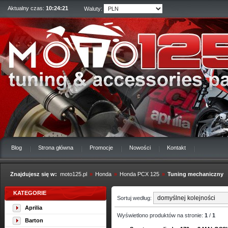
Aktualny czas:
10:24:22
Waluty:
Blog
Strona główna
Promocje
Nowości
Kontakt
Znajdujesz się w:
moto125.pl
»
Honda
»
Honda PCX 125
»
Tuning mechaniczny
KATEGORIE
Sortuj według:
Aprilia
Wyświetlono produktów na stronie:
1
/
1
Barton