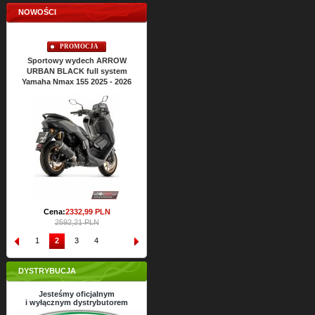
NOWOŚCI
PROMOCJA
PROMOCJA
P
Sportowy wydech ARROW
Sportowy wydech ARROW
Sportowy
URBAN BLACK full system
URBAN BLACK full system
URBAN BLA
amaha Nmax 155 2025 - 2026
Yamaha Nmax 125 2025 - 2026
Yamaha Xmax
Cena:
2428,
22
PLN
Cena:
2698,02 PLN
269
Cena:
2332,
99
PLN
2592,21 PLN
1
2
3
4
DYSTRYBUCJA
Jesteśmy oficjalnym
i wyłącznym dystrybutorem