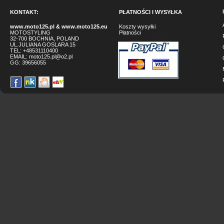
KONTAKT:
PŁATNOŚCI I WYSYŁKA
www.moto125.pl
&
www.moto125.eu
Koszty wysyłki
MOTOSTYLING
Płatności
32-700 BOCHNIA, POLAND
UL.JULIANA GOSLARA 15
TEL: +48531110400
EMAIL:
moto125.pl@o2.pl
GG:
39656055