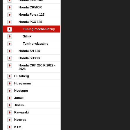
Honda CBR 300
Honda CR500R
Honda Forza 125
Honda PCX 125
Tuning mechaniczny
Silnik
Tuning wizualny
Honda SH 125
Honda SH300i
Honda CRF 250 R 2022 -
2023
Husaberg
Husqvarna
Hyosung
Junak
Jinlun
Kawasaki
Keeway
KTM