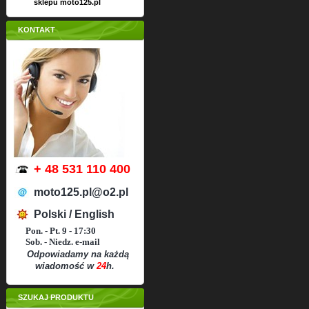
sklepu moto125.pl
KONTAKT
+ 48 531 110 400
moto125.pl@o2.pl
Polski / English
Pon. - Pt. 9 - 17:30
Sob. - Niedz. e-mail
Odpowiadamy na każdą
wiadomość w
24
h.
SZUKAJ PRODUKTU