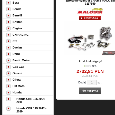
Sportowy cylinder 170cm3 MALOSSI
Beta
3117559
Benda
Benelli
PROMOCJA
Brixton
Cagiva
CH RACING
CPI
Daelim
Derbi
Fantic Motor
Produkt dostępny!
1 szt.
Gas Gas
2732,
81
PLN
Generic
3036,51 PLN
Gilera
Dodaj:
szt.
HM Moto
do koszyka
Honda
Honda CBR 125 2004 -
2011
Honda CBR 125 2012 -
2019