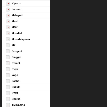
Kymco
Leonart
Malaguti
Mash
MBK
Mondial
Motorhispania
MZ
Peugeot
Piaggio
Romet
Rieju
Voge
Sachs
Suzuki
SWM
Sherco
TM Racing