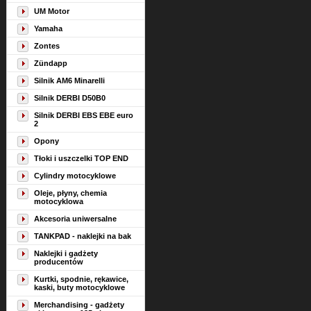
UM Motor
Yamaha
Zontes
Zündapp
Silnik AM6 Minarelli
Silnik DERBI D50B0
Silnik DERBI EBS EBE euro
2
Opony
Tłoki i uszczelki TOP END
Cylindry motocyklowe
Oleje, płyny, chemia
motocyklowa
Akcesoria uniwersalne
TANKPAD - naklejki na bak
Naklejki i gadżety
producentów
Kurtki, spodnie, rękawice,
kaski, buty motocyklowe
Merchandising - gadżety