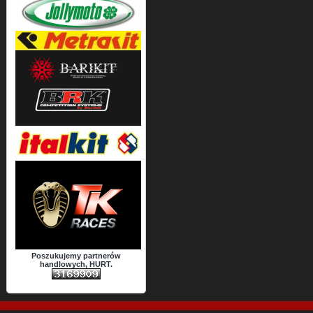
Poszukujemy partnerów
handlowych, HURT.