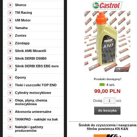
Sherco
TM Racing
UM Motor
Yamaha
Zontes
Zündapp
Silnik AM6 Minarelli
Silnik DERBI D50B0
Silnik DERBI EBS EBE euro
2
Opony
Produkt dostępny!
4 szt.
Tłoki i uszczelki TOP END
99,
00
PLN
Cylindry motocyklowe
Oleje, płyny, chemia
Dodaj:
szt.
motocyklowa
do koszyka
Akcesoria uniwersalne
TANKPAD - naklejki na bak
Środek do czyszczenia i nasączania
Naklejki i gadżety
filtrów powietrza KN K&N
producentów