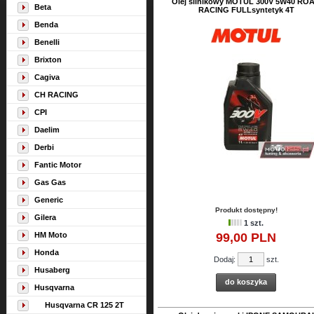
Olej silnikowy MOTUL 300V 5W40 RO
Beta
RACING FULLsyntetyk 4T
Benda
Benelli
Brixton
Cagiva
CH RACING
CPI
Daelim
Derbi
Fantic Motor
Gas Gas
Generic
Produkt dostępny!
Gilera
1 szt.
HM Moto
99,
00
PLN
Honda
Dodaj:
szt.
Husaberg
do koszyka
Husqvarna
Husqvarna CR 125 2T