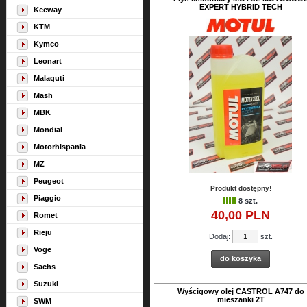
EXPERT HYBRID TECH
Keeway
KTM
Kymco
Leonart
Malaguti
Mash
MBK
Mondial
Motorhispania
MZ
Peugeot
Produkt dostępny!
Piaggio
8 szt.
40,
00
PLN
Romet
Rieju
Dodaj:
szt.
Voge
do koszyka
Sachs
Suzuki
Wyścigowy olej CASTROL A747 do
mieszanki 2T
SWM