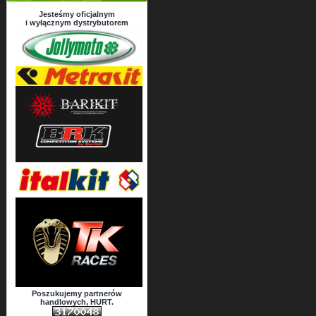
Jesteśmy oficjalnym
i wyłącznym dystrybutorem
Poszukujemy partnerów
handlowych, HURT.