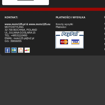
KONTAKT:
PŁATNOŚCI I WYSYŁKA
www.moto125.pl
&
www.moto125.eu
Koszty wysyłki
MOTOSTYLING
Płatności
32-700 BOCHNIA, POLAND
UL.JULIANA GOSLARA 15
TEL: +48531110400
EMAIL:
moto125.pl@o2.pl
GG:
39656055