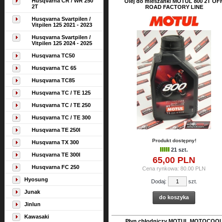
Husqvarna CR / WR 250
Olej do mieszanki MOTUL 800 2T OF
2T
ROAD FACTORY LINE
Husqvarna Svartpilen /
Vitpilen 125 2021 - 2023
Husqvarna Svartpilen /
Vitpilen 125 2024 - 2025
Husqvarna TC50
Husqvarna TC 65
Husqvarna TC85
Husqvarna TC / TE 125
Husqvarna TC / TE 250
Husqvarna TC / TE 300
Husqvarna TE 250I
Produkt dostępny!
Husqvarna TX 300
21 szt.
Husqvarna TE 300I
65,
00
PLN
Husqvarna FC 250
Cena rynkowa:
80.00 PLN
Hyosung
Dodaj:
szt.
Junak
do koszyka
Jinlun
Kawasaki
Płyn chłodniczy MOTUL MOTOCOO