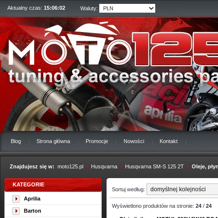
Aktualny czas:
15:06:02
Waluty:
Blog
Strona główna
Promocje
Nowości
Kontakt
Znajdujesz się w:
moto125.pl
»
Husqvarna
»
Husqvarna SM-S 125 2T
»
Oleje, pł
KATEGORIE
Sortuj według:
Aprilia
Wyświetlono produktów na stronie:
24
/
24
Barton