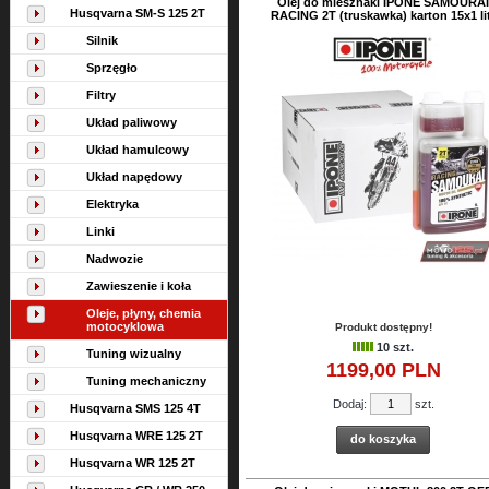
Olej do miesznaki IPONE SAMOURAI
Husqvarna SM-S 125 2T
RACING 2T (truskawka) karton 15x1 li
Silnik
Sprzęgło
Filtry
Układ paliwowy
Układ hamulcowy
Układ napędowy
Elektryka
Linki
Nadwozie
Zawieszenie i koła
Oleje, płyny, chemia
motocyklowa
Produkt dostępny!
10 szt.
Tuning wizualny
1199,
00
PLN
Tuning mechaniczny
Dodaj:
szt.
Husqvarna SMS 125 4T
Husqvarna WRE 125 2T
do koszyka
Husqvarna WR 125 2T