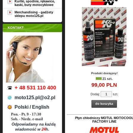
Kurtki, spodnie, rękawice,
kaski, buty motocyklowe
Merchandising - gadżety
sklepu moto125.pl
KONTAKT
Produkt dostępny!
21 szt.
99,
00
PLN
+ 48 531 110 400
Dodaj:
szt.
moto125.pl@o2.pl
do koszyka
Polski / English
Pon. - Pt. 9 - 17:30
Płyn chłodniczy MOTUL MOTOCOO
Sob. - Niedz. e-mail
FACTORY LINE
Odpowiadamy na każdą
wiadomość w
24
h.