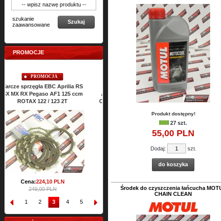
szukanie
Szukaj
zaawansowane
PROMOCJE
PROMOCJA
PROMOCJA
Uszczelki cylindra TOP-END
Uszczelki silnika ATHENA Aprilia
Usz
ATHENA Aprilia RS SX MX RX
RS SX MX RX Classic 125 ccm
Classic 125 ccm ROTAX 122 2T
ROTAX 122 2T
Produkt dostępny!
Cena:
64,
47
PLN
Cena:
157,
76
PLN
27 szt.
71,65 PLN
175,27 PLN
55,
00
PLN
Dodaj:
szt.
do koszyka
Środek do czyszczenia łańcucha MOT
CHAIN CLEAN
1
2
3
4
5
6
7
8
9
10