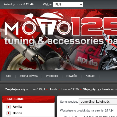
Aktualny czas:
6:25:45
Waluty:
Blog
Strona główna
Promocje
Nowości
Kontakt
Znajdujesz się w:
moto125.pl
»
Honda
»
Honda CR 50
»
Oleje, płyny, chemia mo
KATEGORIE
Sortuj według:
Aprilia
Wyświetlono produktów na stronie:
24
/
24
Barton