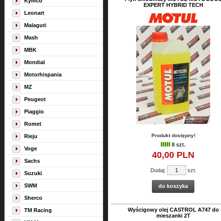
Kymco
EXPERT HYBRID TECH
Leonart
Malaguti
Mash
MBK
Mondial
Motorhispania
MZ
Peugeot
Piaggio
Romet
Produkt dostępny!
Rieju
8 szt.
Voge
40,
00
PLN
Sachs
Dodaj:
szt.
Suzuki
SWM
do koszyka
Sherco
Wyścigowy olej CASTROL A747 do
TM Racing
mieszanki 2T