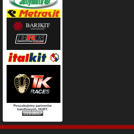
Poszukujemy partnerów
handlowych, HURT.