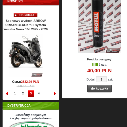
NOWOŚCI
PROMOCJA
PROMOCJA
Sportowy wydech ARROW
Sportowy wydech ARROW
URBAN BLACK full system
URBAN BLACK full system
Yamaha Nmax 125 2025 - 2026
Yamaha Xmax 125 2025 - 2026
Cena:
2428,
22
PLN
Cena:
2428,
22
PLN
2698,02 PLN
2698,02 PLN
Produkt dostępny!
9 szt.
40,
00
PLN
Dodaj:
szt.
do koszyka
1
2
3
4
DYSTRYBUCJA
Jesteśmy oficjalnym
i wyłącznym dystrybutorem