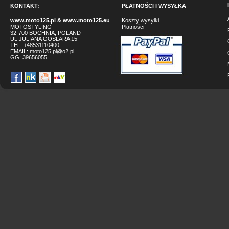
KONTAKT:
PŁATNOŚCI I WYSYŁKA
www.moto125.pl
&
www.moto125.eu
Koszty wysyłki
MOTOSTYLING
Płatności
32-700 BOCHNIA, POLAND
UL.JULIANA GOSLARA 15
TEL: +48531110400
EMAIL:
moto125.pl@o2.pl
GG:
39656055