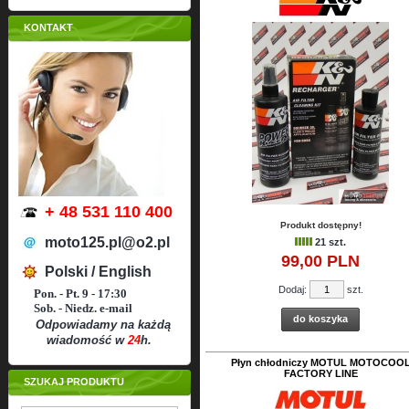
KONTAKT
+ 48 531 110 400
Produkt dostępny!
moto125.pl@o2.pl
21 szt.
99,
00
PLN
Polski / English
Dodaj:
szt.
Pon. - Pt. 9 - 17:30
Sob. - Niedz. e-mail
do koszyka
Odpowiadamy na każdą
wiadomość w
24
h.
Płyn chłodniczy MOTUL MOTOCOO
FACTORY LINE
SZUKAJ PRODUKTU