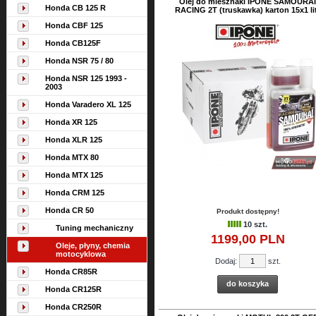
Olej do miesznaki IPONE SAMOURAI
Honda CB 125 R
RACING 2T (truskawka) karton 15x1 li
Honda CBF 125
Honda CB125F
Honda NSR 75 / 80
Honda NSR 125 1993 -
2003
Honda Varadero XL 125
Honda XR 125
Honda XLR 125
Honda MTX 80
Honda MTX 125
Honda CRM 125
Honda CR 50
Produkt dostępny!
10 szt.
Tuning mechaniczny
1199,
00
PLN
Oleje, płyny, chemia
motocyklowa
Dodaj:
szt.
Honda CR85R
do koszyka
Honda CR125R
Honda CR250R