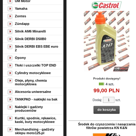
UM Motor
Yamaha
Zontes
Zündapp
Silnik AM6 Minarelli
Silnik DERBI D50B0
Silnik DERBI EBS EBE euro
2
Opony
Tłoki i uszczelki TOP END
Cylindry motocyklowe
Produkt dostępny!
Oleje, płyny, chemia
motocyklowa
4 szt.
99,
00
PLN
Akcesoria uniwersalne
TANKPAD - naklejki na bak
Dodaj:
szt.
Naklejki i gadżety
do koszyka
producentów
Kurtki, spodnie, rękawice,
kaski, buty motocyklowe
Środek do czyszczenia i nasączania
filtrów powietrza KN K&N
Merchandising - gadżety
sklepu moto125.pl