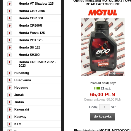
Olej do mieszanki MOTUL 800 2T OF
Honda VT Shadow 125
ROAD FACTORY LINE
Honda CBR 250R
Honda CBR 300
Honda CR500R
Honda Forza 125
Honda PCX 125
Honda SH 125
Honda SH300i
Honda CRF 250 R 2022 -
2023
Husaberg
Husqvarna
Produkt dostępny!
Hyosung
21 szt.
65,
00
PLN
Junak
Cena rynkowa:
80.00 PLN
Jinlun
Dodaj:
szt.
Kawasaki
do koszyka
Keeway
KTM
Płyn chłodniczy MOTUL MOTOCOO