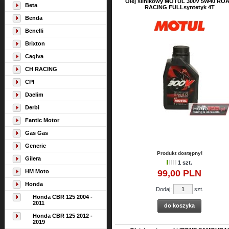
Olej silnikowy MOTUL 300V 5W40 RO
Beta
RACING FULLsyntetyk 4T
Benda
Benelli
Brixton
Cagiva
CH RACING
CPI
Daelim
Derbi
Fantic Motor
Gas Gas
Generic
Produkt dostępny!
Gilera
1 szt.
HM Moto
99,
00
PLN
Honda
Dodaj:
szt.
Honda CBR 125 2004 -
2011
do koszyka
Honda CBR 125 2012 -
2019