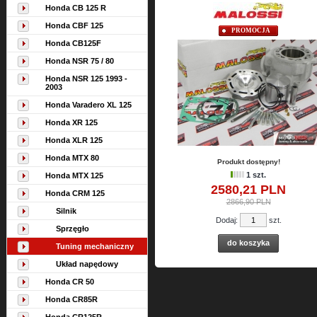
Honda CB 125 R
Honda CBF 125
PROMOCJA
Honda CB125F
Honda NSR 75 / 80
Honda NSR 125 1993 -
2003
Honda Varadero XL 125
Honda XR 125
Honda XLR 125
Honda MTX 80
Produkt dostępny!
1 szt.
Honda MTX 125
2580,
21
PLN
Honda CRM 125
2866,90 PLN
Silnik
Dodaj:
szt.
Sprzęgło
do koszyka
Tuning mechaniczny
Układ napędowy
Honda CR 50
Honda CR85R