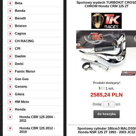
Sportowy wydech TURBOKIT CROS
Beta
CHROM Honda CRM 125 2T
Benda
Benelli
Brixton
Cagiva
CH RACING
CPI
Daelim
Derbi
Fantic Motor
Gas Gas
Produkt dostępny!
Generic
1 szt.
2585,
24
PLN
Gilera
HM Moto
Dodaj:
szt.
Honda
do koszyka
Honda CBR 125 2004 -
2011
Honda CBR 125 2012 -
Sportowy cylinder 180cm3 MALOSSI
2019
Honda NSR 125 2T 1993 - 2003 JC22