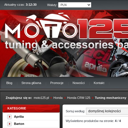
Aktualny czas:
3:12:31
Waluty:
Blog
Strona główna
Promocje
Nowości
Kontakt
Znajdujesz się w:
moto125.pl
»
Honda
»
Honda CRM 125
»
Tuning mechaniczny
KATEGORIE
Sortuj według:
Aprilia
Wyświetlono produktów na stronie:
4
/
4
Barton