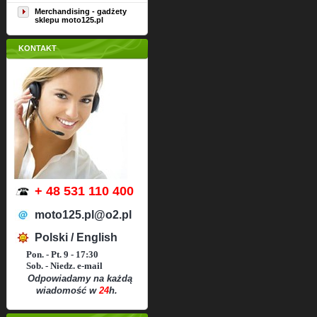
Merchandising - gadżety
sklepu moto125.pl
KONTAKT
+ 48 531 110 400
moto125.pl@o2.pl
Polski / English
Pon. - Pt. 9 - 17:30
Sob. - Niedz. e-mail
Odpowiadamy na każdą
wiadomość w
24
h.