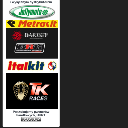
i wyłącznym dystrybutorem
Poszukujemy partnerów
handlowych, HURT.