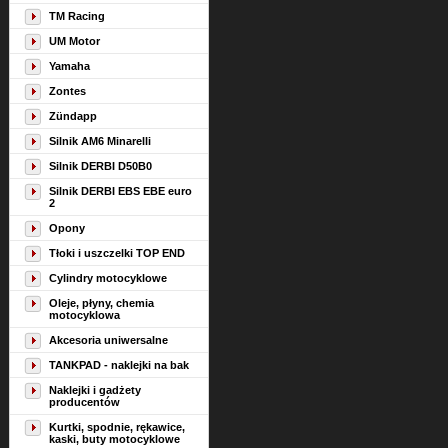
TM Racing
UM Motor
Yamaha
Zontes
Zündapp
Silnik AM6 Minarelli
Silnik DERBI D50B0
Silnik DERBI EBS EBE euro
2
Opony
Tłoki i uszczelki TOP END
Cylindry motocyklowe
Oleje, płyny, chemia
motocyklowa
Akcesoria uniwersalne
TANKPAD - naklejki na bak
Naklejki i gadżety
producentów
Kurtki, spodnie, rękawice,
kaski, buty motocyklowe