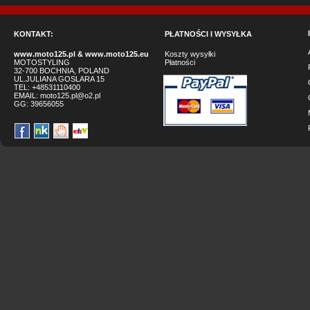
KONTAKT:
PŁATNOŚCI I WYSYŁKA
www.moto125.pl
&
www.moto125.eu
Koszty wysyłki
MOTOSTYLING
Płatności
32-700 BOCHNIA, POLAND
UL.JULIANA GOSLARA 15
TEL: +48531110400
EMAIL:
moto125.pl@o2.pl
GG:
39656055