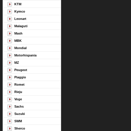
KTM
Kymco
Leonart
Malaguti
Mash
MBK
Mondial
Motorhispania
MZ
Peugeot
Piaggio
Romet
Rieju
Voge
Sachs
Suzuki
SWM
Sherco