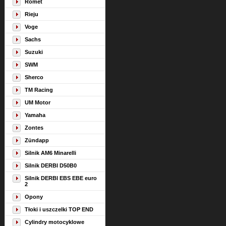
Romet
Rieju
Voge
Sachs
Suzuki
SWM
Sherco
TM Racing
UM Motor
Yamaha
Zontes
Zündapp
Silnik AM6 Minarelli
Silnik DERBI D50B0
Silnik DERBI EBS EBE euro
2
Opony
Tłoki i uszczelki TOP END
Cylindry motocyklowe