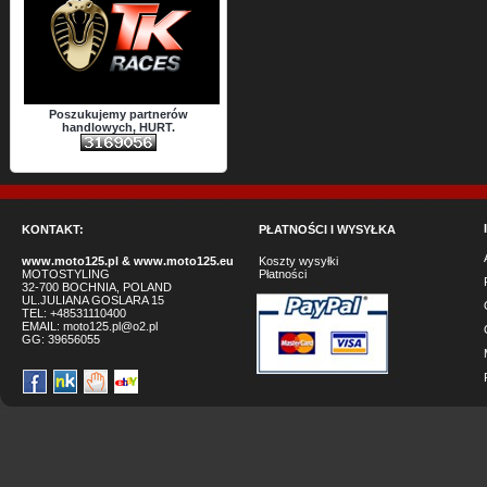
Poszukujemy partnerów
handlowych, HURT.
KONTAKT:
PŁATNOŚCI I WYSYŁKA
www.moto125.pl
&
www.moto125.eu
Koszty wysyłki
MOTOSTYLING
Płatności
32-700 BOCHNIA, POLAND
UL.JULIANA GOSLARA 15
TEL: +48531110400
EMAIL:
moto125.pl@o2.pl
GG:
39656055