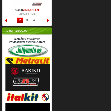
Cena:
2331,
47
PLN
2590,53 PLN
1
2
3
4
DYSTRYBUCJA
Jesteśmy oficjalnym
i wyłącznym dystrybutorem