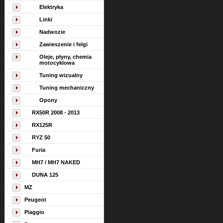
Elektryka
Linki
Nadwozie
Zawieszenie i felgi
Oleje, płyny, chemia
motocyklowa
Tuning wizualny
Tuning mechaniczny
Opony
RX50R 2008 - 2013
RX125R
RYZ 50
Furia
MH7 / MH7 NAKED
DUNA 125
MZ
Peugeot
Piaggio