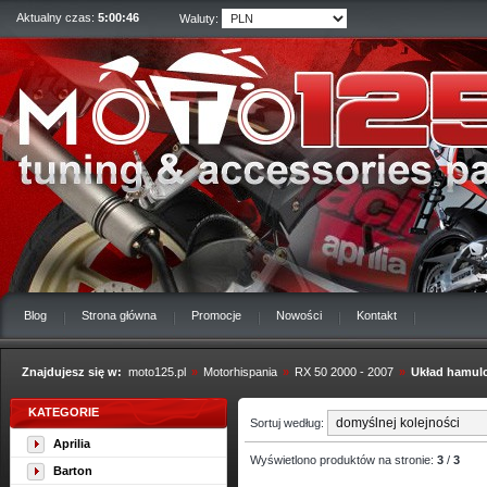
Aktualny czas:
5:00:47
Waluty:
Blog
Strona główna
Promocje
Nowości
Kontakt
Znajdujesz się w:
moto125.pl
»
Motorhispania
»
RX 50 2000 - 2007
»
Układ hamul
KATEGORIE
Sortuj według:
Aprilia
Wyświetlono produktów na stronie:
3
/
3
Barton