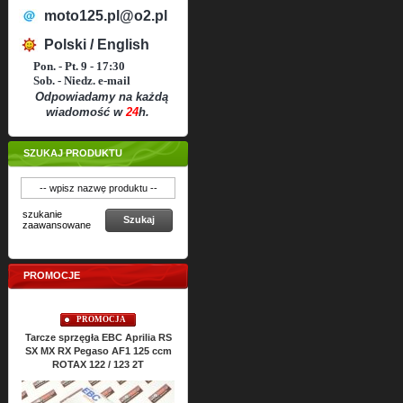
moto125.pl@o2.pl
Polski / English
Pon. - Pt. 9 - 17:30
Sob. - Niedz. e-mail
Odpowiadamy na każdą
wiadomość w
24
h.
SZUKAJ PRODUKTU
szukanie
Szukaj
zaawansowane
PROMOCJE
PROMOCJA
PROMOCJA
Tarcze sprzęgła EBC Aprilia RS
Uszczelki cylindra TOP-END
Uszczelki s
SX MX RX Pegaso AF1 125 ccm
ATHENA Aprilia RS SX MX RX
RS SX MX 
ROTAX 122 / 123 2T
Classic 125 ccm ROTAX 122 2T
R
Cena:
64,
43
PLN
Ce