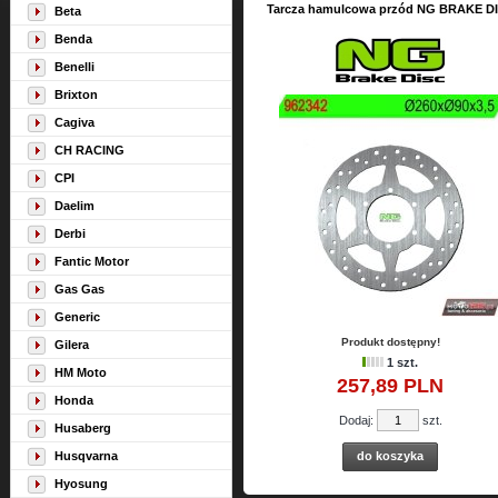
Tarcza hamulcowa przód NG BRAKE D
Beta
Benda
Benelli
Brixton
Cagiva
CH RACING
CPI
Daelim
Derbi
Fantic Motor
Gas Gas
Generic
Produkt dostępny!
Gilera
1 szt.
HM Moto
257,
89
PLN
Honda
Dodaj:
szt.
Husaberg
Husqvarna
do koszyka
Hyosung