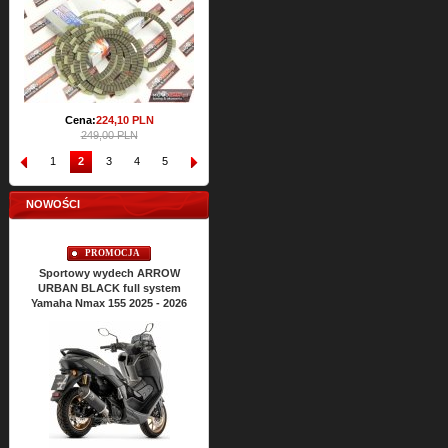
71,61 PLN
Cena:
224,
10
PLN
249,00 PLN
1
2
3
4
5
6
7
8
9
10
NOWOŚCI
PROMOCJA
PROMOCJA
Sportowy wydech ARROW
Sportowy wydech ARROW
Sport
URBAN BLACK full system
URBAN BLACK full system
URBAN 
Yamaha Nmax 155 2025 - 2026
Yamaha Nmax 125 2025 - 2026
Yamaha X
Cena:
2426,
63
PLN
Ce
2696,26 PLN