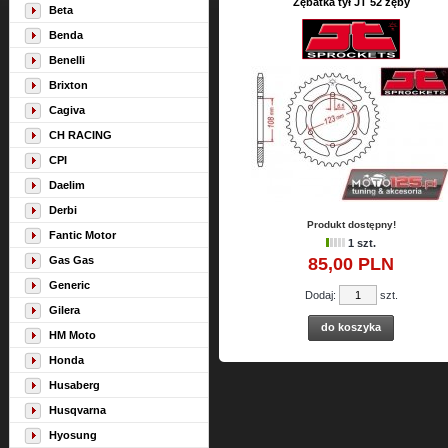
Zębatka tył JT 52 zęby
Beta
Benda
Benelli
Brixton
Cagiva
CH RACING
CPI
Daelim
Derbi
Produkt dostępny!
Fantic Motor
1 szt.
Gas Gas
85,
00
PLN
Generic
Dodaj:
szt.
Gilera
do koszyka
HM Moto
Honda
Husaberg
Husqvarna
Hyosung