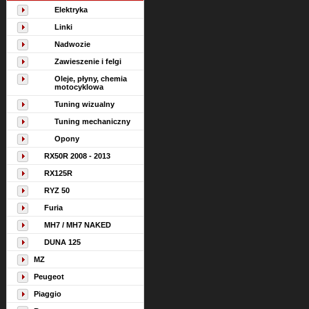
Elektryka
Linki
Nadwozie
Zawieszenie i felgi
Oleje, płyny, chemia
motocyklowa
Tuning wizualny
Tuning mechaniczny
Opony
RX50R 2008 - 2013
RX125R
RYZ 50
Furia
MH7 / MH7 NAKED
DUNA 125
MZ
Peugeot
Piaggio