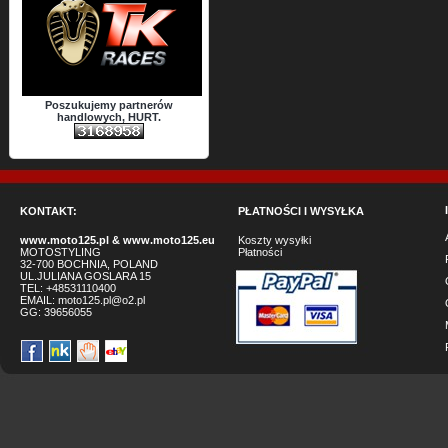
Poszukujemy partnerów
handlowych, HURT.
KONTAKT:
PŁATNOŚCI I WYSYŁKA
www.moto125.pl
&
www.moto125.eu
Koszty wysyłki
MOTOSTYLING
Płatności
32-700 BOCHNIA, POLAND
UL.JULIANA GOSLARA 15
TEL: +48531110400
EMAIL:
moto125.pl@o2.pl
GG:
39656055