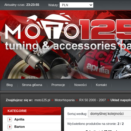
Aktualny czas:
23:23:55
Waluty:
Blog
Strona główna
Promocje
Nowości
Kontakt
Znajdujesz się w:
moto125.pl
»
Motorhispania
»
RX 50 2000 - 2007
»
Układ napęd
KATEGORIE
Sortuj według:
Aprilia
Wyświetlono produktów na stronie:
2
/
2
Barton