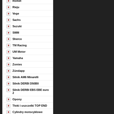
Romet
Rieju
Voge
Sachs
Suzuki
SWM
Sherco
TM Racing
UM Motor
Yamaha
Zontes
Zündapp
Silnik AM6 Minarelli
Silnik DERBI D50B0
Silnik DERBI EBS EBE euro
2
Opony
Tłoki i uszczelki TOP END
Cylindry motocyklowe