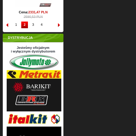
Cena:
2331,
47
PLN
2590,53 PLN
1
2
3
4
DYSTRYBUCJA
Jesteśmy oficjalnym
i wyłącznym dystrybutorem