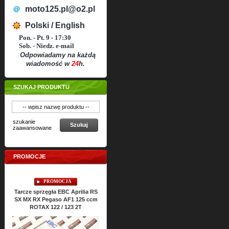
moto125.pl@o2.pl
Polski / English
Pon. - Pt. 9 - 17:30
Sob. - Niedz. e-mail
Odpowiadamy na każdą
wiadomość w
24
h.
SZUKAJ PRODUKTU
szukanie
Szukaj
zaawansowane
PROMOCJE
PROMOCJA
PROMOCJA
Tarcze sprzęgła EBC Aprilia RS
Uszczelki cylindra TOP-END
Uszcze
SX MX RX Pegaso AF1 125 ccm
ATHENA Aprilia RS SX MX RX
RS S
ROTAX 122 / 123 2T
Classic 125 ccm ROTAX 122 2T
Cena:
64,
43
PLN