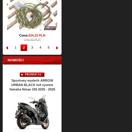
71,61 PLN
Cena:
224,
10
PLN
249,00 PLN
1
2
3
4
5
6
7
8
9
10
NOWOŚCI
PROMOCJA
PROMOCJA
Sportowy wydech ARROW
Sportowy wydech ARROW
Sp
URBAN BLACK full system
URBAN BLACK full system
UR
Yamaha Nmax 155 2025 - 2026
Yamaha Nmax 125 2025 - 2026
Yama
Cena:
2426,
63
PLN
2696,26 PLN